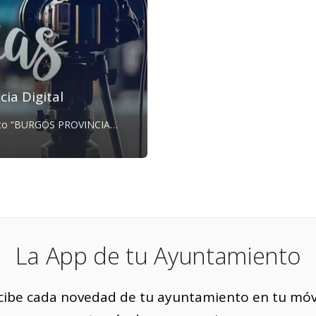
ia Digital
celentísima Diputación
 en los últimos años un Plan
de transformar y convertir
modélicas y ágiles. De esta
 la información, se pone a
Público que permita, dar a
La App de tu Ayuntamiento
romocionar sus iniciativas
l sobre el Ayuntamiento y
a sus ciudadanos.
cibe cada novedad de tu ayuntamiento en tu móvi