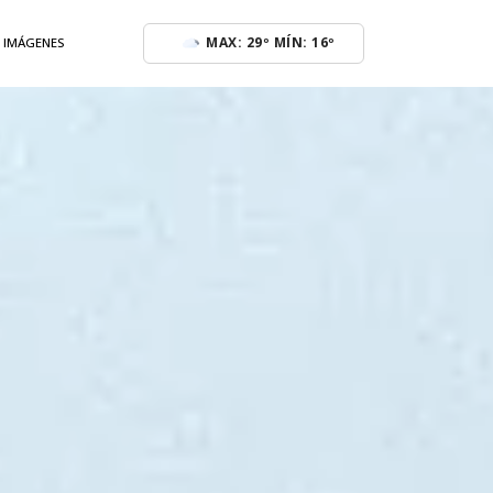
MAX: 29º MÍN: 16º
E IMÁGENES