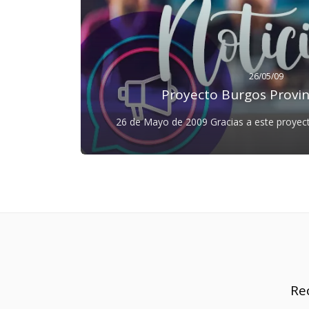
26/05/09
Proyecto Burgos Provinc
26 de Mayo de 2009 Gracias a este proyecto “BURGOS PROVINCIA
DIGITAL” CSA, está colaborando con la Ex
Provincial de Burgos la cual está acometiendo
Provincial de Modernización con el objetivo 
todos sus ayuntamientos en administraciones 
forma y utilizando las nuevas tecnologías de
disposición de este municipio un Portal Web 
conocer las características del municipio, p
turísticas, ofrecer información instituciona
ofrecer servicios de valor añadido 
Re