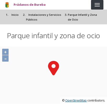
Pasar al contenido principal
Prádanos de Bureba
Inicio
Instalaciones y Servicios
Parque Infantil y Zona
Públicos
de Ocio
Parque infantil y zona de ocio
+
–
©
OpenStreetMap
contributors.